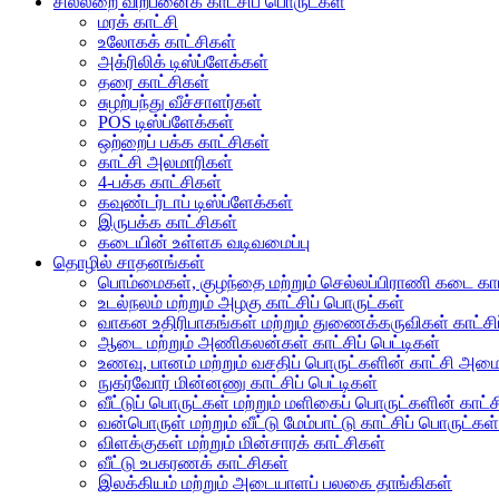
சில்லறை விற்பனைக் காட்சிப் பொருட்கள்
மரக் காட்சி
உலோகக் காட்சிகள்
அக்ரிலிக் டிஸ்ப்ளேக்கள்
தரை காட்சிகள்
சுழற்பந்து வீச்சாளர்கள்
POS டிஸ்ப்ளேக்கள்
ஒற்றைப் பக்க காட்சிகள்
காட்சி அலமாரிகள்
4-பக்க காட்சிகள்
கவுண்டர்டாப் டிஸ்ப்ளேக்கள்
இருபக்க காட்சிகள்
கடையின் உள்ளக வடிவமைப்பு
தொழில் சாதனங்கள்
பொம்மைகள், குழந்தை மற்றும் செல்லப்பிராணி கடை காட
உடல்நலம் மற்றும் அழகு காட்சிப் பொருட்கள்
வாகன உதிரிபாகங்கள் மற்றும் துணைக்கருவிகள் காட்சிப
ஆடை மற்றும் அணிகலன்கள் காட்சிப் பெட்டிகள்
உணவு, பானம் மற்றும் வசதிப் பொருட்களின் காட்சி அமைப
நுகர்வோர் மின்னணு காட்சிப் பெட்டிகள்
வீட்டுப் பொருட்கள் மற்றும் மளிகைப் பொருட்களின் காட்
வன்பொருள் மற்றும் வீட்டு மேம்பாட்டு காட்சிப் பொருட்கள்
விளக்குகள் மற்றும் மின்சாரக் காட்சிகள்
வீட்டு உபகரணக் காட்சிகள்
இலக்கியம் மற்றும் அடையாளப் பலகை தாங்கிகள்