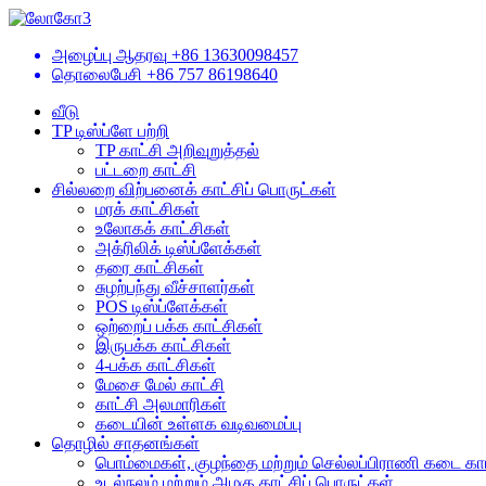
அழைப்பு ஆதரவு
+86 13630098457
தொலைபேசி
+86 757 86198640
வீடு
TP டிஸ்ப்ளே பற்றி
TP காட்சி அறிவுறுத்தல்
பட்டறை காட்சி
சில்லறை விற்பனைக் காட்சிப் பொருட்கள்
மரக் காட்சிகள்
உலோகக் காட்சிகள்
அக்ரிலிக் டிஸ்ப்ளேக்கள்
தரை காட்சிகள்
சுழற்பந்து வீச்சாளர்கள்
POS டிஸ்ப்ளேக்கள்
ஒற்றைப் பக்க காட்சிகள்
இருபக்க காட்சிகள்
4-பக்க காட்சிகள்
மேசை மேல் காட்சி
காட்சி அலமாரிகள்
கடையின் உள்ளக வடிவமைப்பு
தொழில் சாதனங்கள்
பொம்மைகள், குழந்தை மற்றும் செல்லப்பிராணி கடை காட
உடல்நலம் மற்றும் அழகு காட்சிப் பொருட்கள்