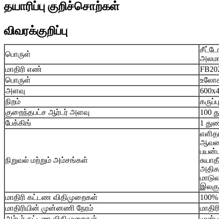
தயாரிப்பு குறிச்சொற்கள்
விவரக்குறிப்பு
சீட்ட
பொருள்
அலமார
மாதிரி எண்
FB20
பொருள்
உலோக
அளவு
600x4
நிறம்
கருப்ப
குறைந்தபட்ச ஆர்டர் அளவு
100 த
பேக்கிங்
1 துண
எளிதா
ஆவணம
பயன்ப
நிறுவல் மற்றும் அம்சங்கள்
சுயாத
அதிக
மாடுலர
இலகு
மாதிரி கட்டண விதிமுறைகள்
100% 
மாதிரியின் முன்னணி நேரம்
மாதிர
ஆர்டர் கட்டண விதிமுறைகள்
முன்ப