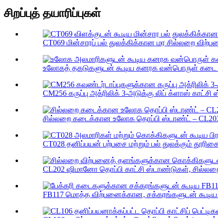
சிறப்புத் தயாரிப்புகள்
CT069 மின்சாரப் பல் துலக்கிக்கான மர சில்லறை விற்பனை
உலோகத் தகடுகளுடன் கூடிய கனரக வன்பொருள் கடை கா
CM256 கருப்பு அக்ரிலிக் 3-அடுக்கு லிப் க்ளாஸ் காட்சி ஸ
சில்லறை கடைக்கான உலோக தொப்பி ஸ்டாண்ட் – CL203 தொப
CT028 தனிப்பயன் பற்பசை மற்றும் பல் துலக்கும் தூரிகை
CL202 ஷிமானோ தொப்பி காட்சி ஸ்டாண்டுகள், சில்ல
FB117 மொத்த விற்பனைக்கான, சக்கரங்களுடன் கூடிய ரொட்