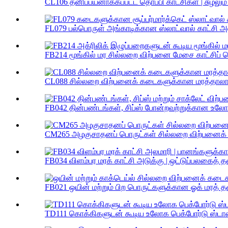
CL106 தனிப்பயனாக்கப்பட்ட தொப்பி காட்சிகள் | சுழலும் 
FL079 பல்பொருள் அங்காடிக்கான ஸ்லாட்வால் காட்சி அல
FB214 மூங்கில் மர சில்லறை விற்பனை மேசை காட்சிப் பெட
CL088 சில்லறை விற்பனைக் கடைகளுக்கான மரத்தாலான 
FB042 தின்பண்டங்கள், சிப்ஸ் போன்றவற்றுக்கான உலோக
CM265 அழகுசாதனப் பொருட்கள் சில்லறை விற்பனைக் கடை
FB034 விளம்பர மரக் காட்சி அடுக்கு | ஒட்டுப்பலகைத் த
FB021 ஒயின் மற்றும் பிற பொருட்களுக்கான ஓக் மரத் தர
TD111 கொக்கிகளுடன் கூடிய உலோக பெக்போர்டு ஸ்டாண்ட