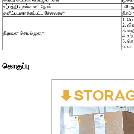
உற்பத்தி முன்னணி நேரம்
500 த
தனிப்பயனாக்கப்பட்ட சேவைகள்
நிறம்
1. பொ
2. வி
3. மா
நிறுவன செயல்முறை:
4. உற
5. கொ
6. வா
தொகுப்பு