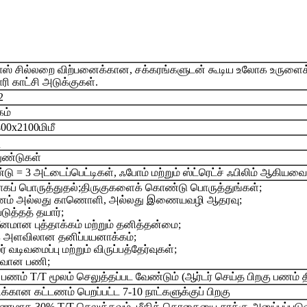
ோஸ் சில்லறை விற்பனைக்கான, சக்கரங்களுடன் கூடிய உலோக உருளைக்க
ி காட்சி அடுக்குகள்.
2
ம்
00x2100மிமீ
ு
ுண்டுகள்
்டு = 3 அட்டைப்பெட்டிகள், ஃபோம் மற்றும் ஸ்ட்ரெட்ச் ஃபிலிம் ஆகியவை
கப் பொருத்துதல்;
திருகுகளைக் கொண்டு பொருத்துங்கள்;
் அல்லது காணொளி, அல்லது இணையவழி ஆதரவு;
டுத்தத் தயார்;
ீனமான புத்தாக்கம் மற்றும் தனித்தன்மை;
 அளவிலான தனிப்பயனாக்கம்;
் வடிவமைப்பு மற்றும் விருப்பத்தேர்வுகள்;
வான பணி;
பணம் T/T மூலம் செலுத்தப்பட வேண்டும் (ஆர்டர் செய்த பிறகு பணம் தி
ிக்கான கட்டணம் பெறப்பட்ட 7-10 நாட்களுக்குப் பிறகு
ணமாக 30% T/T செலுத்தவும், மீதித் தொகையை சரக்கு அனுப்பப்படுவத